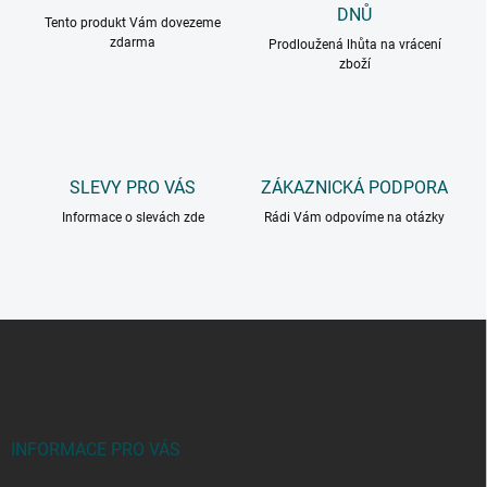
DNŮ
Tento produkt Vám dovezeme
zdarma
Prodloužená lhůta na vrácení
zboží
SLEVY PRO VÁS
ZÁKAZNICKÁ PODPORA
Informace o slevách zde
Rádi Vám odpovíme na otázky
Z
á
p
a
t
í
INFORMACE PRO VÁS