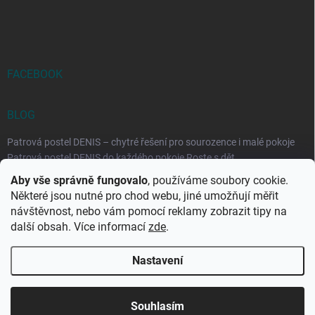
FACEBOOK
BLOG
Patrová postel DENIS – chytré řešení pro sourozence i malé pokoje
Patrová postel DENIS do každého pokoje Roste s dět...
Aby vše správně fungovalo
, používáme soubory cookie.
Rozkládací postele RELAX – ideální řešení pro malé prostory i
Některé jsou nutné pro chod webu, jiné umožňují měřit
každodenní spaní
návštěvnost, nebo vám pomocí reklamy zobrazit tipy na
Rozkládací postel, která se přizpůsobí vašemu živo...
další obsah. Více informací
zde
.
Nastavení
Copyright 2026
DK-obchod.cz
. Všechna práva vyhrazena.
Upravit
nastavení cookies
Souhlasím