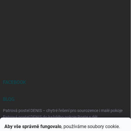
FACEBOOK
BLOG
Patrová postel DENIS – chytré řešení pro sourozence i malé pokoje
Patrová postel DENIS do každého pokoje Roste s dět...
Aby vše správně fungovalo
, používáme soubory cookie.
Rozkládací postele RELAX – ideální řešení pro malé prostory i