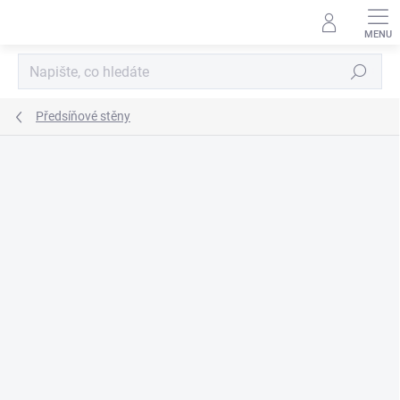
Přejít
na
obsah
Hledat
Předsíňové stěny