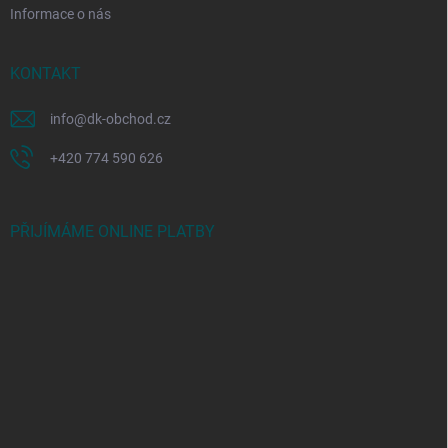
Informace o nás
KONTAKT
info
@
dk-obchod.cz
+420 774 590 626
PŘIJÍMÁME ONLINE PLATBY