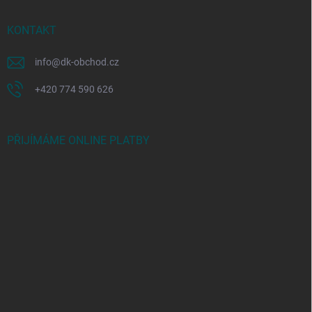
KONTAKT
info
@
dk-obchod.cz
+420 774 590 626
PŘIJÍMÁME ONLINE PLATBY