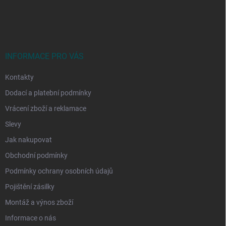
Z
á
p
a
t
í
INFORMACE PRO VÁS
Kontakty
Dodací a platební podmínky
Vrácení zboží a reklamace
Slevy
Jak nakupovat
Obchodní podmínky
Podmínky ochrany osobních údajů
Pojištění zásilky
Montáž a výnos zboží
Informace o nás