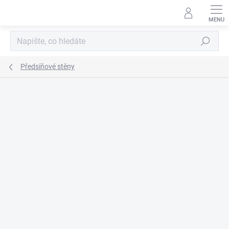
Přejít
na
obsah
Hledat
Předsíňové stěny