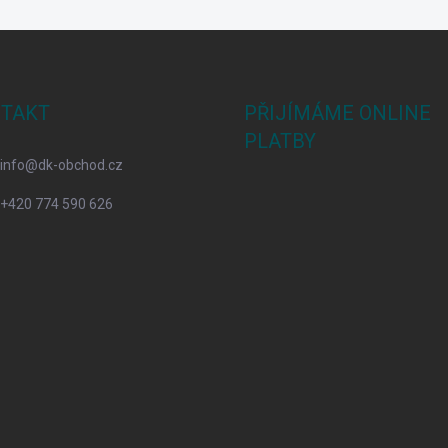
TAKT
PŘIJÍMÁME ONLINE
PLATBY
info
@
dk-obchod.cz
+420 774 590 626