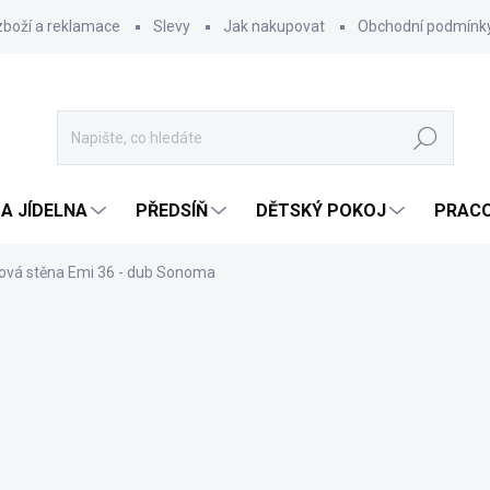
zboží a reklamace
Slevy
Jak nakupovat
Obchodní podmínk
Hledat
A JÍDELNA
PŘEDSÍŇ
DĚTSKÝ POKOJ
PRACO
ová stěna Emi 36 - dub Sonoma