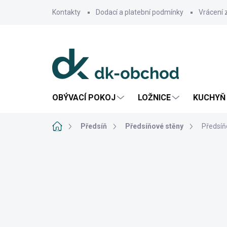
Přejít
Kontakty
Dodací a platební podmínky
Vrácení 
na
obsah
OBÝVACÍ POKOJ
LOŽNICE
KUCHYŇ 
Domů
Předsíň
Předsíňové stěny
Předsíň