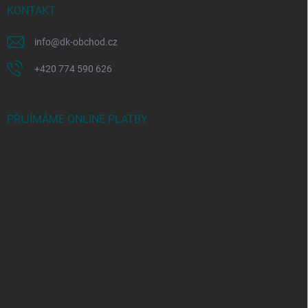
KONTAKT
info
@
dk-obchod.cz
+420 774 590 626
PŘIJÍMÁME ONLINE PLATBY