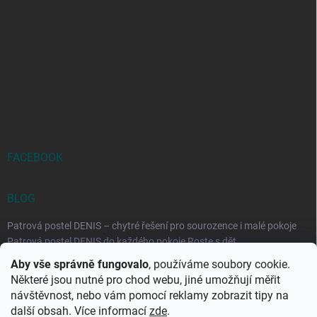
FACEBOOK
BLOG
Patrová postel DENIS – chytré řešení pro sourozence i malé pokoje
Patrová postel DENIS do každého pokoje Roste s dět...
Aby vše správně fungovalo
, používáme soubory cookie.
Rozkládací postele RELAX – ideální řešení pro malé prostory i
Některé jsou nutné pro chod webu, jiné umožňují měřit
každodenní spaní
návštěvnost, nebo vám pomocí reklamy zobrazit tipy na
Rozkládací postel, která se přizpůsobí vašemu živo...
další obsah. Více informací
zde
.