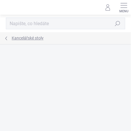
Přejít
na
obsah
Hledat
Kancelářské stoly