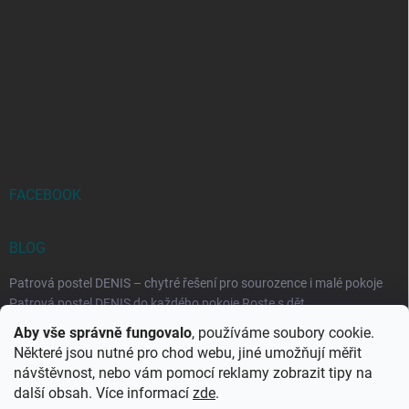
FACEBOOK
BLOG
Patrová postel DENIS – chytré řešení pro sourozence i malé pokoje
Patrová postel DENIS do každého pokoje Roste s dět...
Aby vše správně fungovalo
, používáme soubory cookie.
Rozkládací postele RELAX – ideální řešení pro malé prostory i
Některé jsou nutné pro chod webu, jiné umožňují měřit
každodenní spaní
návštěvnost, nebo vám pomocí reklamy zobrazit tipy na
Rozkládací postel, která se přizpůsobí vašemu živo...
další obsah. Více informací
zde
.