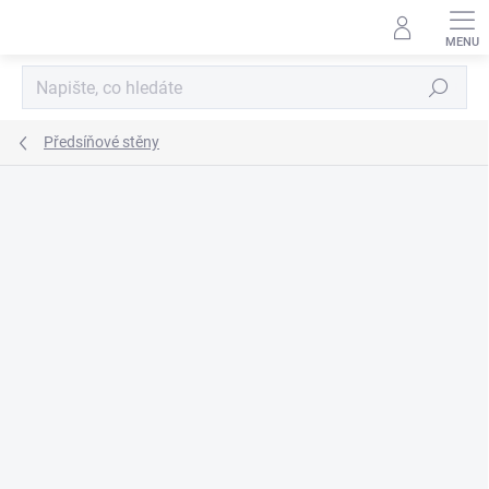
Přejít
na
obsah
Hledat
Předsíňové stěny