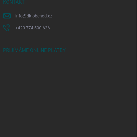
KONTAKT
info
@
dk-obchod.cz
+420 774 590 626
PŘIJÍMÁME ONLINE PLATBY