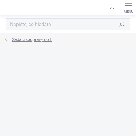
Přejít
na
obsah
Hledat
Sedací soupravy do L