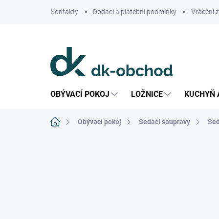
Přejít
Kontakty
Dodací a platební podmínky
Vrácení 
na
obsah
OBÝVACÍ POKOJ
LOŽNICE
KUCHYŇ 
Domů
Obývací pokoj
Sedací soupravy
Sed