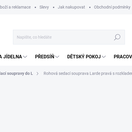
zboží a reklamace
Slevy
Jak nakupovat
Obchodní podmínky
Hledat
A JÍDELNA
PŘEDSÍŇ
DĚTSKÝ POKOJ
PRACOV
ací soupravy do L
Rohová sedací souprava Larde pravá s rozklade