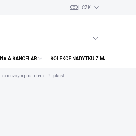
CZK
Podmínky ochrany osobních údajů
Pojištění zásilky
Montáž 
PRÁZDNÝ KOŠÍK
NÁKUPNÍ
KOŠÍK
NA A KANCELÁŘ
KOLEKCE NÁBYTKU Z MASIVU
V
m a úložným prostorem – 2. jakost