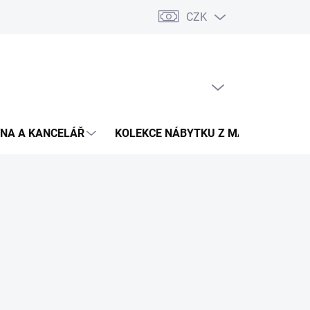
CZK
Podmínky ochrany osobních údajů
Pojištění zásilky
Montáž 
PRÁZDNÝ KOŠÍK
NÁKUPNÍ
KOŠÍK
NA A KANCELÁŘ
KOLEKCE NÁBYTKU Z MASIVU
V