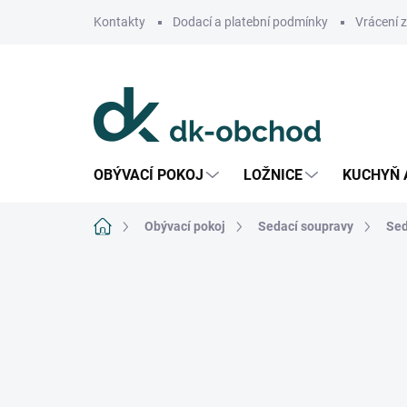
Přejít
Kontakty
Dodací a platební podmínky
Vrácení 
na
obsah
OBÝVACÍ POKOJ
LOŽNICE
KUCHYŇ 
Domů
Obývací pokoj
Sedací soupravy
Sed