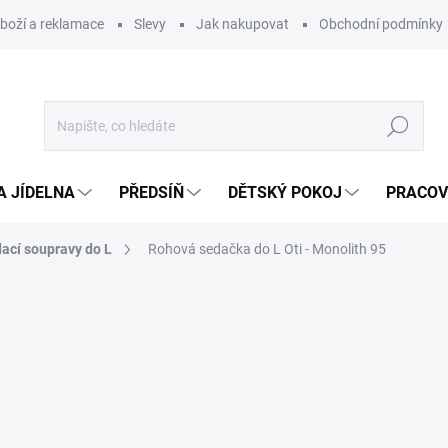
zboží a reklamace
Slevy
Jak nakupovat
Obchodní podmínky
Hledat
A JÍDELNA
PŘEDSÍŇ
DĚTSKÝ POKOJ
PRACOV
ací soupravy do L
Rohová sedačka do L Oti - Monolith 95