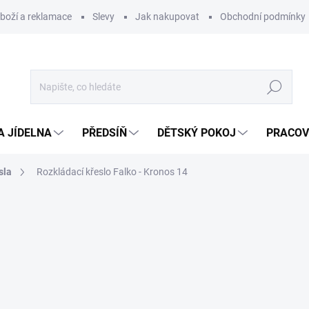
zboží a reklamace
Slevy
Jak nakupovat
Obchodní podmínky
Hledat
A JÍDELNA
PŘEDSÍŇ
DĚTSKÝ POKOJ
PRACOV
sla
Rozkládací křeslo Falko - Kronos 14