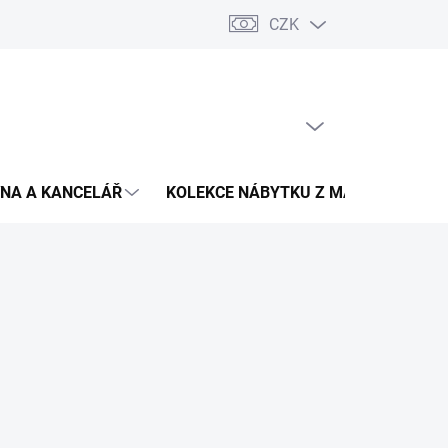
CZK
Podmínky ochrany osobních údajů
Pojištění zásilky
Montáž 
PRÁZDNÝ KOŠÍK
NÁKUPNÍ
KOŠÍK
NA A KANCELÁŘ
KOLEKCE NÁBYTKU Z MASIVU
V