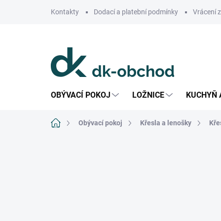
Přejít
Kontakty
Dodací a platební podmínky
Vrácení 
na
obsah
OBÝVACÍ POKOJ
LOŽNICE
KUCHYŇ 
Domů
Obývací pokoj
Křesla a lenošky
Kře