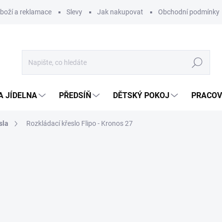
zboží a reklamace
Slevy
Jak nakupovat
Obchodní podmínky
Hledat
A JÍDELNA
PŘEDSÍŇ
DĚTSKÝ POKOJ
PRACOV
sla
Rozkládací křeslo Flipo - Kronos 27