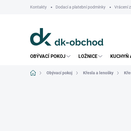
Přejít
Kontakty
Dodací a platební podmínky
Vrácení 
na
obsah
OBÝVACÍ POKOJ
LOŽNICE
KUCHYŇ 
Domů
Obývací pokoj
Křesla a lenošky
Kře