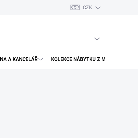
CZK
Podmínky ochrany osobních údajů
Pojištění zásilky
Montáž 
PRÁZDNÝ KOŠÍK
NÁKUPNÍ
KOŠÍK
NA A KANCELÁŘ
KOLEKCE NÁBYTKU Z MASIVU
V