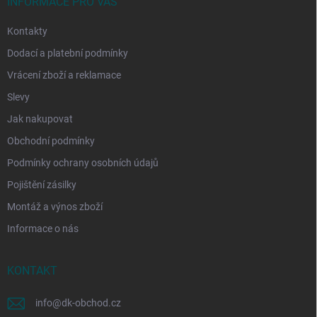
í
INFORMACE PRO VÁS
Kontakty
Dodací a platební podmínky
Vrácení zboží a reklamace
Slevy
Jak nakupovat
Obchodní podmínky
Podmínky ochrany osobních údajů
Pojištění zásilky
Montáž a výnos zboží
Informace o nás
KONTAKT
info
@
dk-obchod.cz