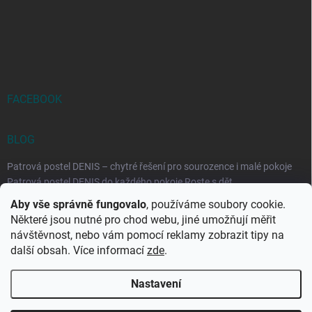
FACEBOOK
BLOG
Patrová postel DENIS – chytré řešení pro sourozence i malé pokoje
Patrová postel DENIS do každého pokoje Roste s dět...
Aby vše správně fungovalo
, používáme soubory cookie.
Rozkládací postele RELAX – ideální řešení pro malé prostory i
Některé jsou nutné pro chod webu, jiné umožňují měřit
každodenní spaní
návštěvnost, nebo vám pomocí reklamy zobrazit tipy na
Rozkládací postel, která se přizpůsobí vašemu živo...
další obsah. Více informací
zde
.
Nastavení