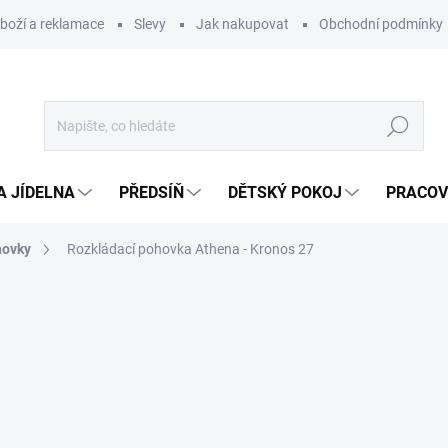
zboží a reklamace
Slevy
Jak nakupovat
Obchodní podmínky
Hledat
A JÍDELNA
PŘEDSÍŇ
DĚTSKÝ POKOJ
PRACOV
hovky
Rozkládací pohovka Athena - Kronos 27