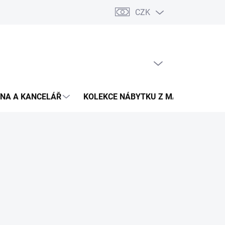
CZK
Podmínky ochrany osobních údajů
Pojištění zásilky
Montáž 
PRÁZDNÝ KOŠÍK
NÁKUPNÍ
KOŠÍK
NA A KANCELÁŘ
KOLEKCE NÁBYTKU Z MASIVU
V