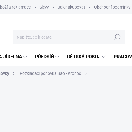
zboží a reklamace
Slevy
Jak nakupovat
Obchodní podmínky
Hledat
A JÍDELNA
PŘEDSÍŇ
DĚTSKÝ POKOJ
PRACOV
hovky
Rozkládací pohovka Bao - Kronos 15