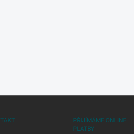
TAKT
PŘIJÍMÁME ONLINE
PLATBY