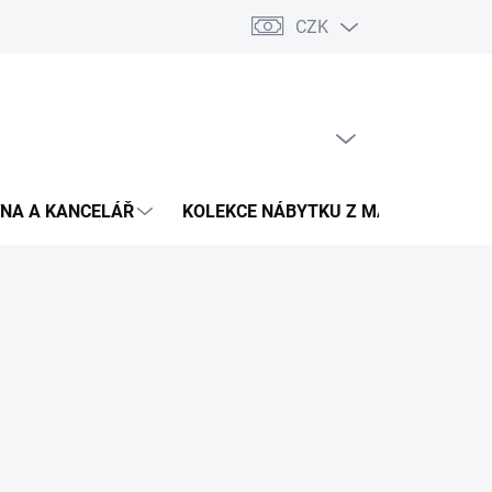
CZK
Podmínky ochrany osobních údajů
Pojištění zásilky
Montáž 
PRÁZDNÝ KOŠÍK
NÁKUPNÍ
KOŠÍK
NA A KANCELÁŘ
KOLEKCE NÁBYTKU Z MASIVU
V