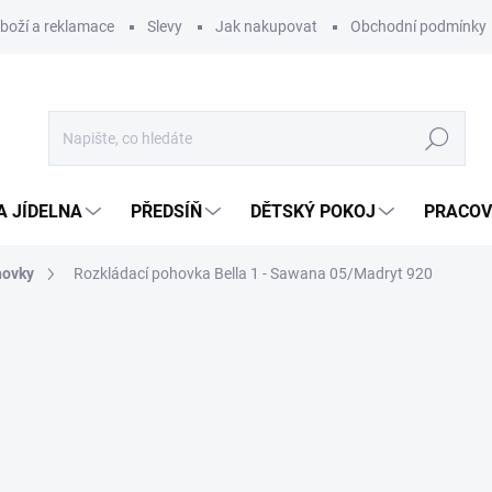
zboží a reklamace
Slevy
Jak nakupovat
Obchodní podmínky
Hledat
A JÍDELNA
PŘEDSÍŇ
DĚTSKÝ POKOJ
PRACOV
hovky
Rozkládací pohovka Bella 1 - Sawana 05/Madryt 920