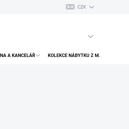
CZK
Podmínky ochrany osobních údajů
Pojištění zásilky
Montáž 
PRÁZDNÝ KOŠÍK
NÁKUPNÍ
KOŠÍK
NA A KANCELÁŘ
KOLEKCE NÁBYTKU Z MASIVU
V