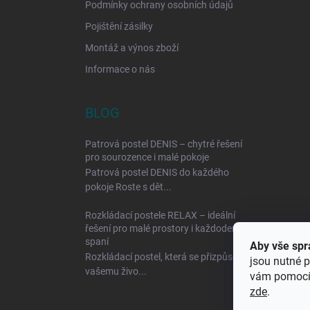
Podmínky ochrany osobních údajů
Pojištění zásilky
Montáž a výnos zboží
Informace o nás
BLOG
Patrová postel DENIS – chytré řešení
pro sourozence i malé pokoje
Patrová postel DENIS do každého
pokoje Roste s dět...
Rozkládací postele RELAX – ideální
řešení pro malé prostory i každodenní
spaní
Aby vše spr
Rozkládací postel, která se přizpůsobí
jsou nutné p
vašemu živo...
vám pomocí 
zde
.