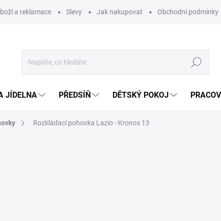
zboží a reklamace
Slevy
Jak nakupovat
Obchodní podmínky
Hledat
A JÍDELNA
PŘEDSÍŇ
DĚTSKÝ POKOJ
PRACOV
hovky
Rozkládací pohovka Lazio - Kronos 13