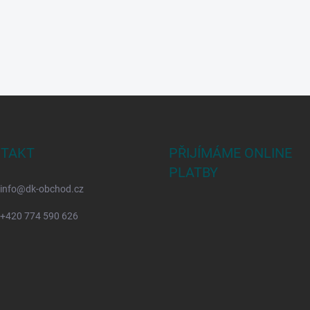
TAKT
PŘIJÍMÁME ONLINE
PLATBY
info
@
dk-obchod.cz
+420 774 590 626