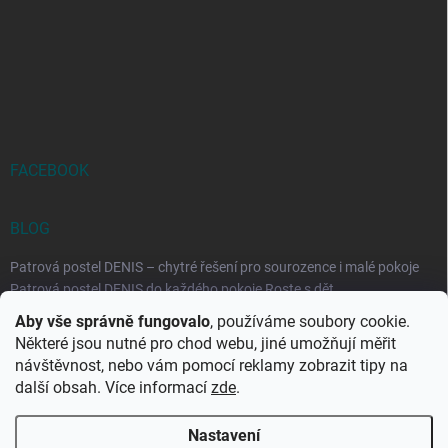
FACEBOOK
BLOG
Patrová postel DENIS – chytré řešení pro sourozence i malé pokoje
Patrová postel DENIS do každého pokoje Roste s dět...
Aby vše správně fungovalo
, používáme soubory cookie.
Rozkládací postele RELAX – ideální řešení pro malé prostory i
Některé jsou nutné pro chod webu, jiné umožňují měřit
každodenní spaní
návštěvnost, nebo vám pomocí reklamy zobrazit tipy na
Rozkládací postel, která se přizpůsobí vašemu živo...
další obsah. Více informací
zde
.
Nastavení