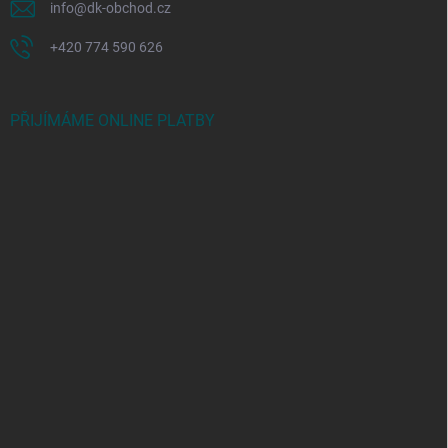
info
@
dk-obchod.cz
+420 774 590 626
PŘIJÍMÁME ONLINE PLATBY