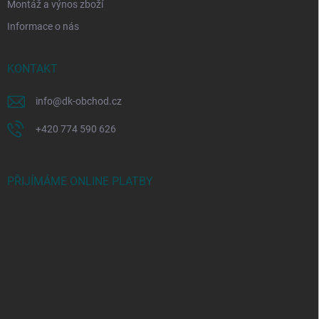
Montáž a výnos zboží
Informace o nás
KONTAKT
info
@
dk-obchod.cz
+420 774 590 626
PŘIJÍMÁME ONLINE PLATBY