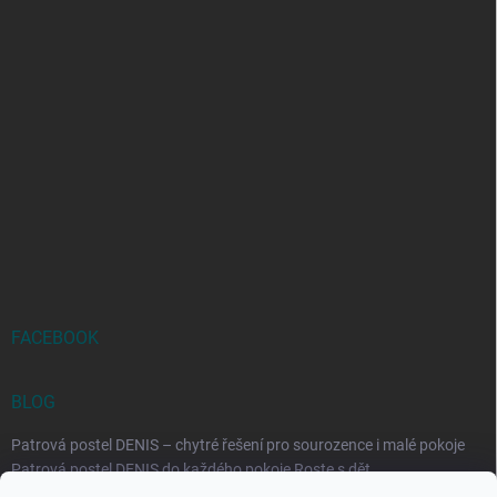
FACEBOOK
BLOG
Patrová postel DENIS – chytré řešení pro sourozence i malé pokoje
Patrová postel DENIS do každého pokoje Roste s dět...