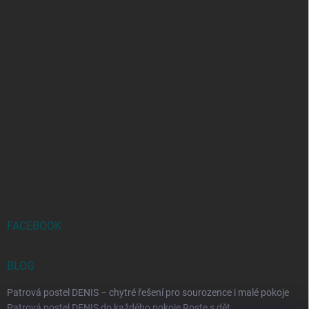
FACEBOOK
BLOG
Patrová postel DENIS – chytré řešení pro sourozence i malé pokoje
Patrová postel DENIS do každého pokoje Roste s dět...