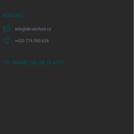
KONTAKT
info
@
dk-obchod.cz
+420 774 590 626
PŘIJÍMÁME ONLINE PLATBY