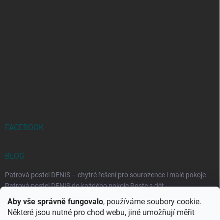
FACEBOOK
BLOG
Patrová postel DENIS – chytré řešení pro sourozence i malé pokoje
Patrová postel DENIS do každého pokoje Roste s dět...
Aby vše správně fungovalo
, používáme soubory cookie.
Rozkládací postele RELAX – ideální řešení pro malé prostory i
Některé jsou nutné pro chod webu, jiné umožňují měřit
každodenní spaní