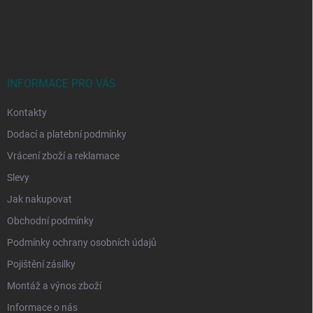
Z
á
p
a
t
í
INFORMACE PRO VÁS
Kontakty
Dodací a platební podmínky
Vrácení zboží a reklamace
Slevy
Jak nakupovat
Obchodní podmínky
Podmínky ochrany osobních údajů
Pojištění zásilky
Montáž a výnos zboží
Informace o nás