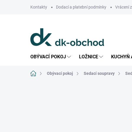
Přejít
Kontakty
Dodací a platební podmínky
Vrácení 
na
obsah
OBÝVACÍ POKOJ
LOŽNICE
KUCHYŇ 
Domů
Obývací pokoj
Sedací soupravy
Sed