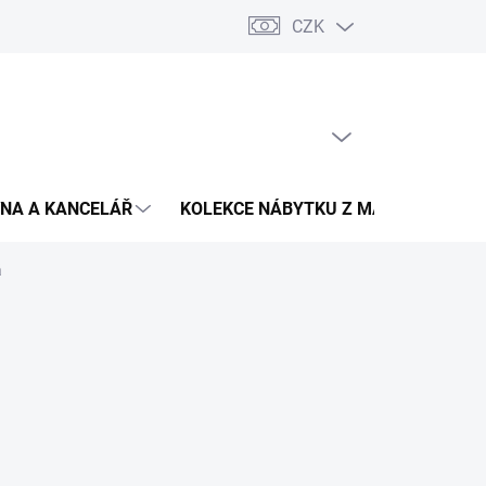
CZK
Podmínky ochrany osobních údajů
Pojištění zásilky
Montáž 
PRÁZDNÝ KOŠÍK
NÁKUPNÍ
KOŠÍK
NA A KANCELÁŘ
KOLEKCE NÁBYTKU Z MASIVU
V
á