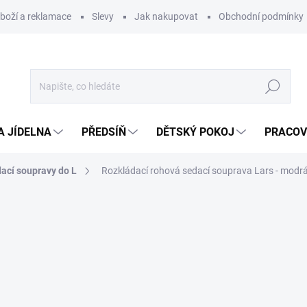
zboží a reklamace
Slevy
Jak nakupovat
Obchodní podmínky
Hledat
A JÍDELNA
PŘEDSÍŇ
DĚTSKÝ POKOJ
PRACOV
ací soupravy do L
Rozkládací rohová sedací souprava Lars - modr