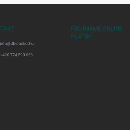
TAKT
PŘIJÍMÁME ONLINE
PLATBY
info
@
dk-obchod.cz
+420 774 590 626