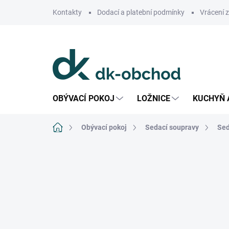
Přejít
Kontakty
Dodací a platební podmínky
Vrácení 
na
obsah
OBÝVACÍ POKOJ
LOŽNICE
KUCHYŇ 
Domů
Obývací pokoj
Sedací soupravy
Sed