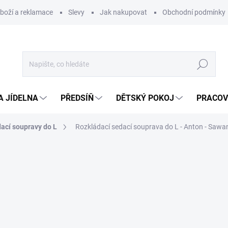
zboží a reklamace
Slevy
Jak nakupovat
Obchodní podmínky
Hledat
A JÍDELNA
PŘEDSÍŇ
DĚTSKÝ POKOJ
PRACOV
ací soupravy do L
Rozkládací sedací souprava do L - Anton - Sawa