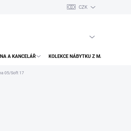
CZK
Podmínky ochrany osobních údajů
Pojištění zásilky
Montáž 
PRÁZDNÝ KOŠÍK
NÁKUPNÍ
KOŠÍK
NA A KANCELÁŘ
KOLEKCE NÁBYTKU Z MASIVU
V
na 05/Soft 17