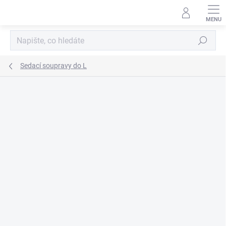
Přejít
na
obsah
Hledat
Sedací soupravy do L