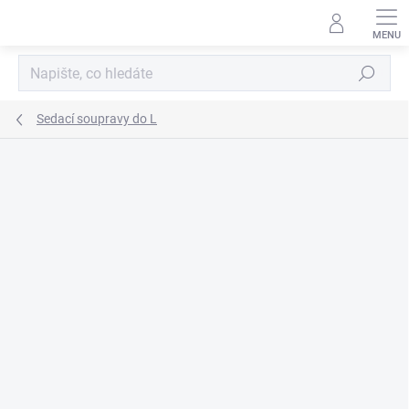
Přejít
na
obsah
Hledat
Sedací soupravy do L