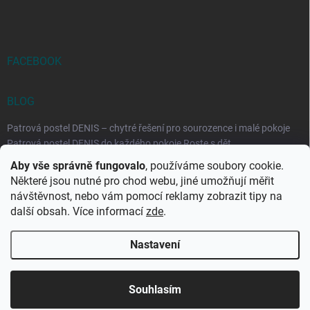
FACEBOOK
BLOG
Patrová postel DENIS – chytré řešení pro sourozence i malé pokoje
Patrová postel DENIS do každého pokoje Roste s dět...
Aby vše správně fungovalo
, používáme soubory cookie.
Rozkládací postele RELAX – ideální řešení pro malé prostory i
Některé jsou nutné pro chod webu, jiné umožňují měřit
každodenní spaní
návštěvnost, nebo vám pomocí reklamy zobrazit tipy na
Rozkládací postel, která se přizpůsobí vašemu živo...
další obsah. Více informací
zde
.
Nastavení
Copyright 2026
DK-obchod.cz
. Všechna práva vyhrazena.
Upravit
nastavení cookies
Souhlasím
Vytvořil Shoptet