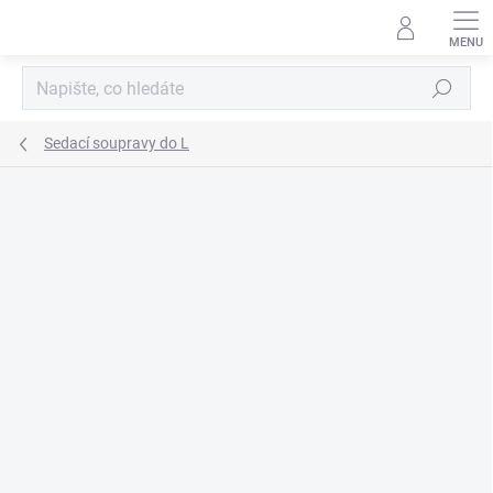
Přejít
na
obsah
Hledat
Sedací soupravy do L