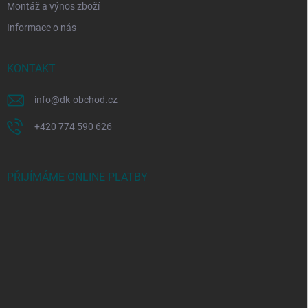
Montáž a výnos zboží
Informace o nás
KONTAKT
info
@
dk-obchod.cz
+420 774 590 626
PŘIJÍMÁME ONLINE PLATBY