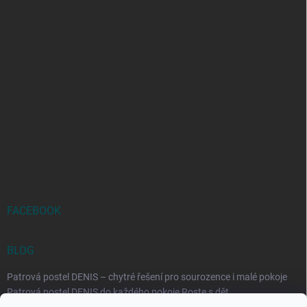
FACEBOOK
BLOG
Patrová postel DENIS – chytré řešení pro sourozence i malé pokoje
Patrová postel DENIS do každého pokoje Roste s dět...