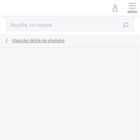
Přejít
na
obsah
Hledat
Klasické skříně do předsíně