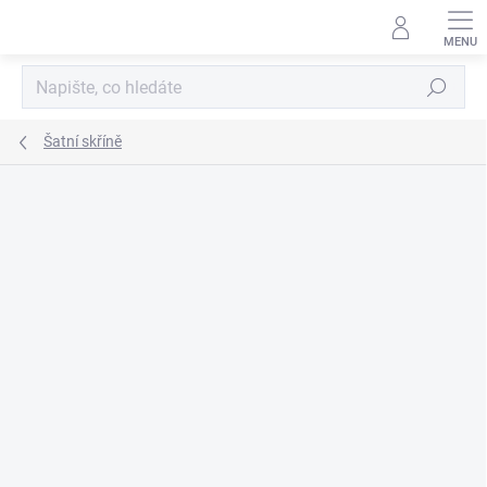
Přejít
na
obsah
Hledat
Šatní skříně