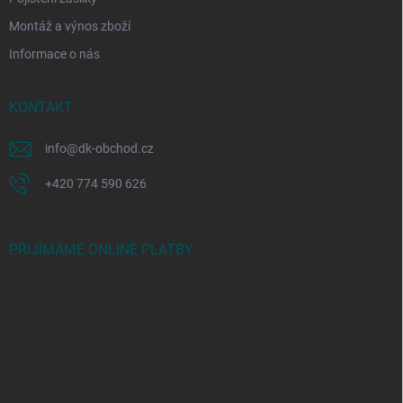
Montáž a výnos zboží
Informace o nás
KONTAKT
info
@
dk-obchod.cz
+420 774 590 626
PŘIJÍMÁME ONLINE PLATBY