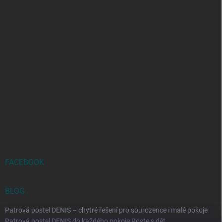
FACEBOOK
BLOG
Patrová postel DENIS – chytré řešení pro sourozence i malé pokoje
Patrová postel DENIS do každého pokoje Roste s dět...