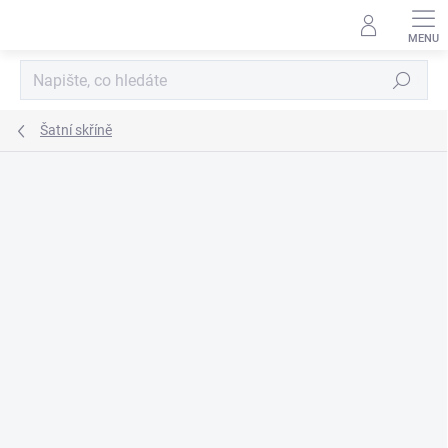
Přejít
na
obsah
Hledat
Šatní skříně