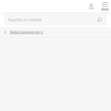
Přejít
na
obsah
Hledat
Sedací soupravy do U