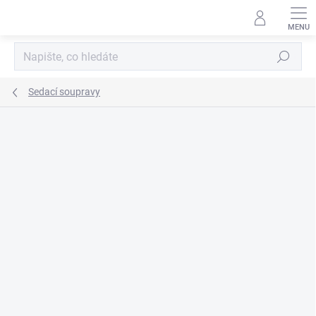
Přejít
na
obsah
Hledat
Sedací soupravy