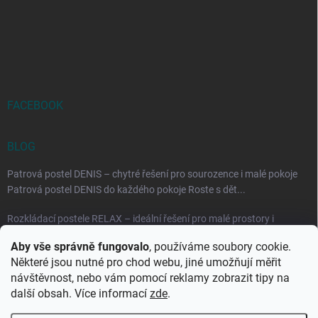
FACEBOOK
BLOG
Patrová postel DENIS – chytré řešení pro sourozence i malé pokoje
Patrová postel DENIS do každého pokoje Roste s dět...
Rozkládací postele RELAX – ideální řešení pro malé prostory i
každodenní spaní
Aby vše správně fungovalo
, používáme soubory cookie.
Rozkládací postel, která se přizpůsobí vašemu živo...
Některé jsou nutné pro chod webu, jiné umožňují měřit
návštěvnost, nebo vám pomocí reklamy zobrazit tipy na
další obsah. Více informací
zde
.