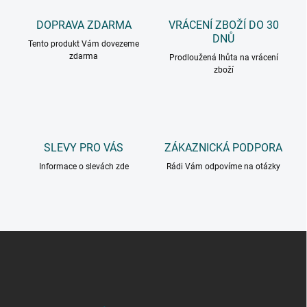
DOPRAVA ZDARMA
VRÁCENÍ ZBOŽÍ DO 30
DNŮ
Tento produkt Vám dovezeme
zdarma
Prodloužená lhůta na vrácení
zboží
SLEVY PRO VÁS
ZÁKAZNICKÁ PODPORA
Informace o slevách zde
Rádi Vám odpovíme na otázky
Z
á
p
a
t