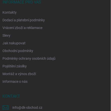
í
INFORMACE PRO VÁS
Kontakty
Dodací a platební podmínky
Vrácení zboží a reklamace
Slevy
Jak nakupovat
Obchodní podmínky
Podmínky ochrany osobních údajů
Pojištění zásilky
Montáž a výnos zboží
Informace o nás
KONTAKT
info
@
dk-obchod.cz