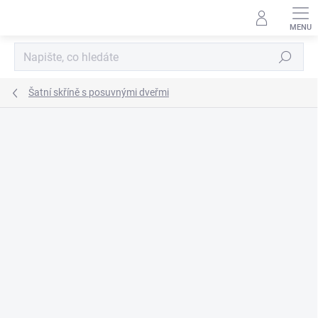
Přejít
na
obsah
Hledat
Šatní skříně s posuvnými dveřmi