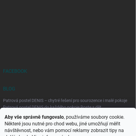
FACEBOOK
BLOG
Patrová postel DENIS – chytré řešení pro sourozence i malé pokoje
Patrová postel DENIS do každého pokoje Roste s dět...
Aby vše správně fungovalo
, používáme soubory cookie.
Rozkládací postele RELAX – ideální řešení pro malé prostory i
Některé jsou nutné pro chod webu, jiné umožňují měřit
každodenní spaní
návštěvnost, nebo vám pomocí reklamy zobrazit tipy na
Rozkládací postel, která se přizpůsobí vašemu živo...