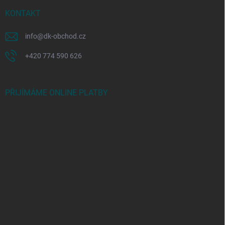
KONTAKT
info
@
dk-obchod.cz
+420 774 590 626
PŘIJÍMÁME ONLINE PLATBY