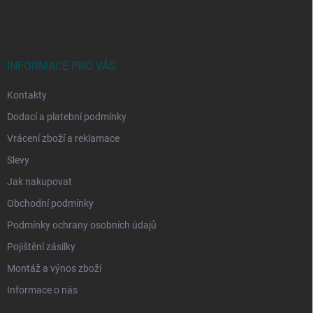
á
p
a
t
í
INFORMACE PRO VÁS
Kontakty
Dodací a platební podmínky
Vrácení zboží a reklamace
Slevy
Jak nakupovat
Obchodní podmínky
Podmínky ochrany osobních údajů
Pojištění zásilky
Montáž a výnos zboží
Informace o nás