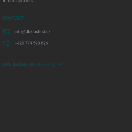
Informace o nás
KONTAKT
info
@
dk-obchod.cz
+420 774 590 626
PŘIJÍMÁME ONLINE PLATBY