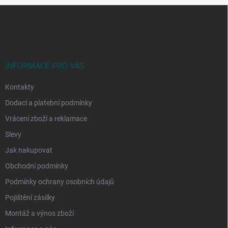
Z
á
p
a
t
í
INFORMACE PRO VÁS
Kontakty
Dodací a platební podmínky
Vrácení zboží a reklamace
Slevy
Jak nakupovat
Obchodní podmínky
Podmínky ochrany osobních údajů
Pojištění zásilky
Montáž a výnos zboží