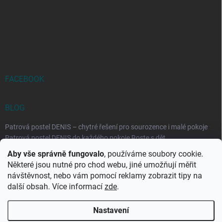
FACEBOOK
BLOG
Patrová postel DENIS – chytré řešení pro sourozence i malé pokoje
Patrová postel DENIS do každého pokoje Roste s dět...
Aby vše správně fungovalo
, používáme soubory cookie.
Rozkládací postele RELAX – ideální řešení pro malé prostory i
Některé jsou nutné pro chod webu, jiné umožňují měřit
každodenní spaní
návštěvnost, nebo vám pomocí reklamy zobrazit tipy na
Rozkládací postel, která se přizpůsobí vašemu živo...
další obsah. Více informací
zde
.
Nastavení