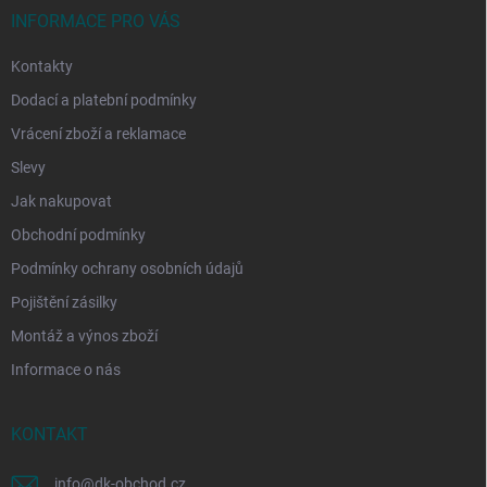
í
INFORMACE PRO VÁS
Kontakty
Dodací a platební podmínky
Vrácení zboží a reklamace
Slevy
Jak nakupovat
Obchodní podmínky
Podmínky ochrany osobních údajů
Pojištění zásilky
Montáž a výnos zboží
Informace o nás
KONTAKT
info
@
dk-obchod.cz