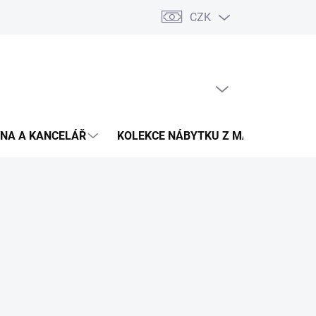
CZK
Podmínky ochrany osobních údajů
Pojištění zásilky
Montáž 
PRÁZDNÝ KOŠÍK
NÁKUPNÍ
KOŠÍK
NA A KANCELÁŘ
KOLEKCE NÁBYTKU Z MASIVU
V