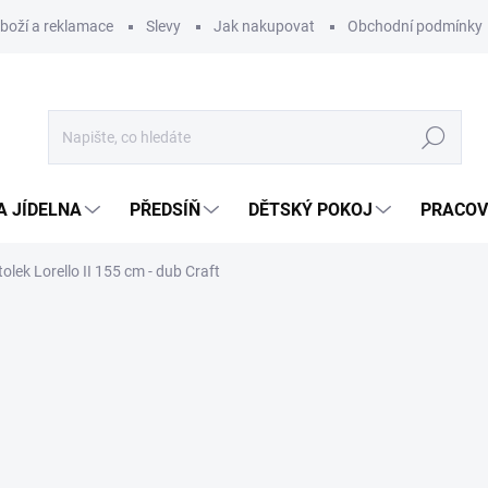
zboží a reklamace
Slevy
Jak nakupovat
Obchodní podmínky
Hledat
A JÍDELNA
PŘEDSÍŇ
DĚTSKÝ POKOJ
PRACOV
tolek Lorello II 155 cm - dub Craft