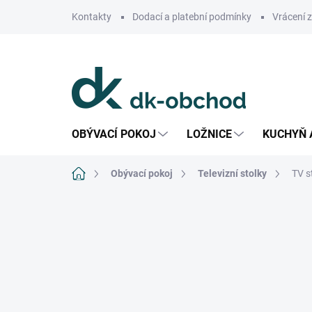
Přejít
Kontakty
Dodací a platební podmínky
Vrácení 
na
obsah
OBÝVACÍ POKOJ
LOŽNICE
KUCHYŇ 
Domů
Obývací pokoj
Televizní stolky
TV s