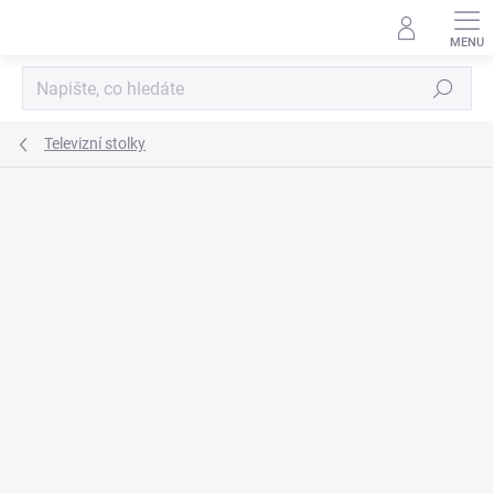
Přejít
na
obsah
Hledat
Televizní stolky