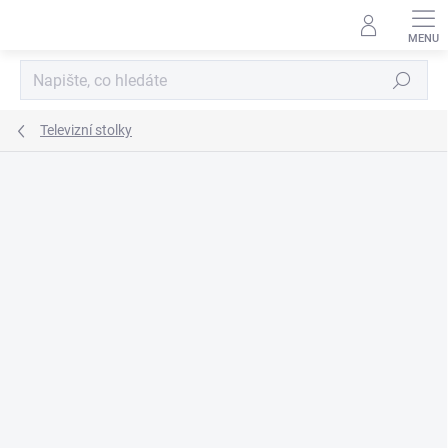
Přejít
na
obsah
Hledat
Televizní stolky