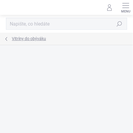
Přejít
na
obsah
Hledat
Vitríny do obýváku