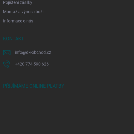
Pojištění zásilky
Montáž a výnos zboží
Informace o nás
KONTAKT
info
@
dk-obchod.cz
+420 774 590 626
PŘIJÍMÁME ONLINE PLATBY