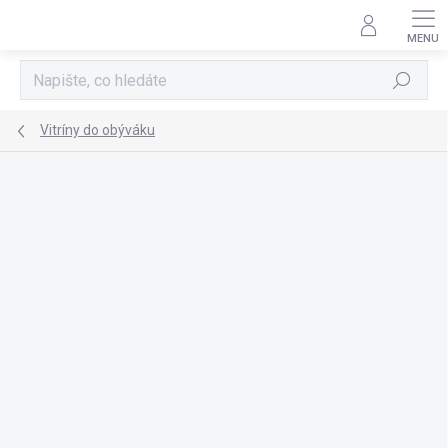
Přejít
na
obsah
Hledat
Vitríny do obýváku