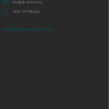
info
@
dk-obchod.cz
+420 774 590 626
PŘIJÍMÁME ONLINE PLATBY