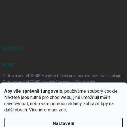
FACEBOOK
BLOG
Patrová postel DENIS – chytré řešení pro sourozence i malé pokoje
Patrová postel DENIS do každého pokoje Roste s dět...
Aby vše správně fungovalo
, používáme soubory cookie.
Rozkládací postele RELAX – ideální řešení pro malé prostory i
Některé jsou nutné pro chod webu, jiné umožňují měřit
každodenní spaní
návštěvnost, nebo vám pomocí reklamy zobrazit tipy na
Rozkládací postel, která se přizpůsobí vašemu živo...
další obsah. Více informací
zde
.
Nastavení