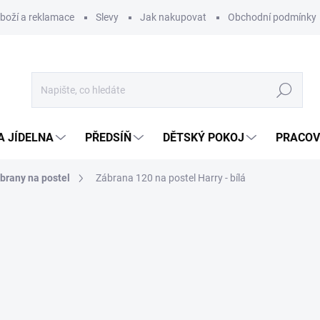
zboží a reklamace
Slevy
Jak nakupovat
Obchodní podmínky
Hledat
A JÍDELNA
PŘEDSÍŇ
DĚTSKÝ POKOJ
PRACOV
brany na postel
Zábrana 120 na postel Harry - bílá