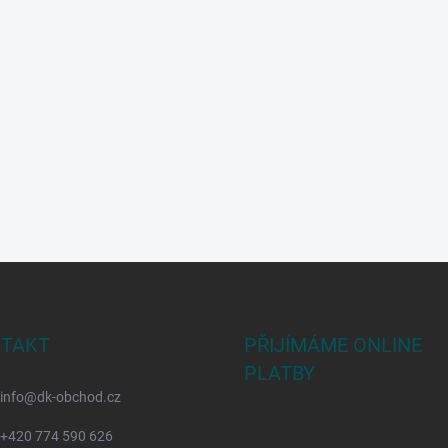
TAKT
PŘIJÍMÁME ONLINE
PLATBY
info
@
dk-obchod.cz
+420 774 590 626