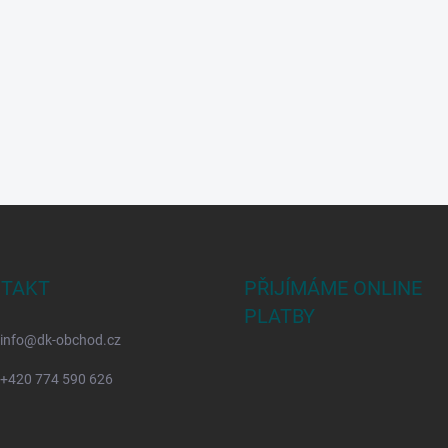
TAKT
PŘIJÍMÁME ONLINE
PLATBY
info
@
dk-obchod.cz
+420 774 590 626