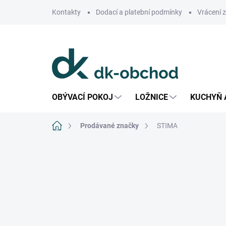
Přejít
Kontakty
Dodací a platební podmínky
Vrácení 
na
obsah
OBÝVACÍ POKOJ
LOŽNICE
KUCHYŇ 
Domů
Prodávané značky
STIMA