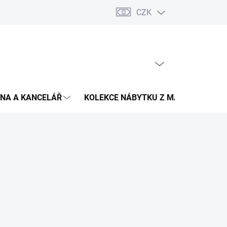
CZK
Podmínky ochrany osobních údajů
Pojištění zásilky
Montáž 
PRÁZDNÝ KOŠÍK
NÁKUPNÍ
KOŠÍK
NA A KANCELÁŘ
KOLEKCE NÁBYTKU Z MASIVU
V