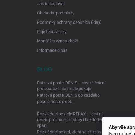
Jak nakupovat
Obchodní podmínky
Podmínky ochrany osobních údajů
Pojištění zásilky
Montáž a výnos zboží
Informace o nás
BLOG
Patrová postel DENIS – chytré řešení
pro sourozence i malé pokoje
Patrová postel DENIS do každého
pokoje Roste s dět...
Rozkládací postele RELAX – ideální
řešení pro malé prostory i každodenní
spaní
Aby vše spr
Rozkládací postel, která se přizpůsobí
jsou nutné p