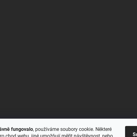
ávně fungovalo
, používáme soubory cookie. Některé
S
ro chod webu, jiné umožňují měřit návštěvnost, nebo