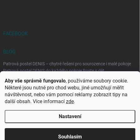
FACEBOOK
BLOG
Patrová postel DENIS – chytré řešení pro sourozence i malé pokoje
Patrová postel DENIS do každého pokoje Roste s dět...
Aby vše správně fungovalo
, používáme soubory cookie.
Rozkládací postele RELAX – ideální řešení pro malé prostory i
Některé jsou nutné pro chod webu, jiné umožňují měřit
každodenní spaní
návštěvnost, nebo vám pomocí reklamy zobrazit tipy na
Rozkládací postel, která se přizpůsobí vašemu živo...
další obsah. Více informací
zde
.
Nastavení
Copyright 2026
DK-obchod.cz
. Všechna práva vyhrazena.
Upravit
nastavení cookies
Souhlasím