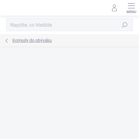
Přejít
na
obsah
Hledat
Komody do obýváku