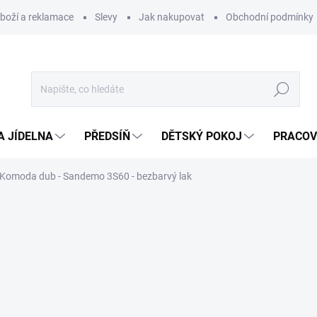
zboží a reklamace
Slevy
Jak nakupovat
Obchodní podmínky
Hledat
A JÍDELNA
PŘEDSÍŇ
DĚTSKÝ POKOJ
PRACOV
Komoda dub - Sandemo 3S60 - bezbarvý lak