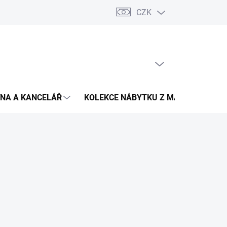
CZK
Podmínky ochrany osobních údajů
Pojištění zásilky
Montáž 
PRÁZDNÝ KOŠÍK
NÁKUPNÍ
KOŠÍK
NA A KANCELÁŘ
KOLEKCE NÁBYTKU Z MASIVU
V