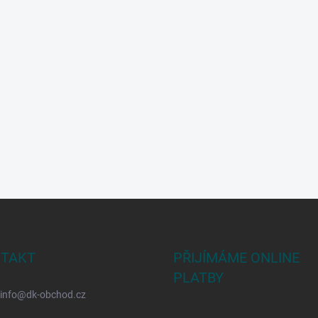
TAKT
PŘIJÍMÁME ONLINE
PLATBY
info
@
dk-obchod.cz