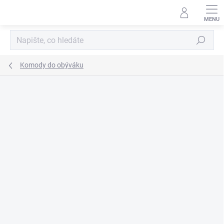
Přejít
na
obsah
Hledat
Komody do obýváku