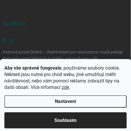
FACEBOOK
BLOG
Patrová postel DENIS – chytré řešení pro sourozence i malé pokoje
Patrová postel DENIS do každého pokoje Roste s dět...
Aby vše správně fungovalo
, používáme soubory cookie.
Rozkládací postele RELAX – ideální řešení pro malé prostory i
Některé jsou nutné pro chod webu, jiné umožňují měřit
každodenní spaní
návštěvnost, nebo vám pomocí reklamy zobrazit tipy na
Rozkládací postel, která se přizpůsobí vašemu živo...
další obsah. Více informací
zde
.
Nastavení
Copyright 2026
DK-obchod.cz
. Všechna práva vyhrazena.
Upravit
nastavení cookies
Souhlasím
Vytvořil Shoptet