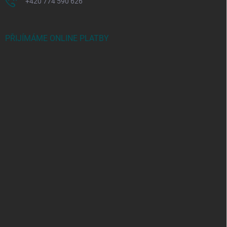
+420 774 590 626
PŘIJÍMÁME ONLINE PLATBY