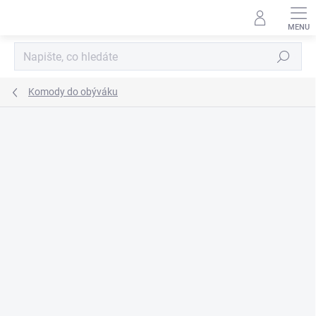
Přejít
na
obsah
Hledat
Komody do obýváku