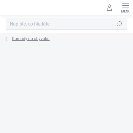
Přejít
na
obsah
Hledat
Komody do obýváku