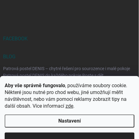
FACEBOOK
BLOG
Patrová postel DENIS – chytré řešení pro sourozence i malé pokoje
Patrová postel DENIS do každého pokoje Roste s dět...
Aby vše správně fungovalo
, používáme soubory cookie.
Rozkládací postele RELAX – ideální řešení pro malé prostory i
Některé jsou nutné pro chod webu, jiné umožňují měřit
každodenní spaní
návštěvnost, nebo vám pomocí reklamy zobrazit tipy na
Rozkládací postel, která se přizpůsobí vašemu živo...
další obsah. Více informací
zde
.
Nastavení
Copyright 2026
DK-obchod.cz
. Všechna práva vyhrazena.
Upravit
nastavení cookies