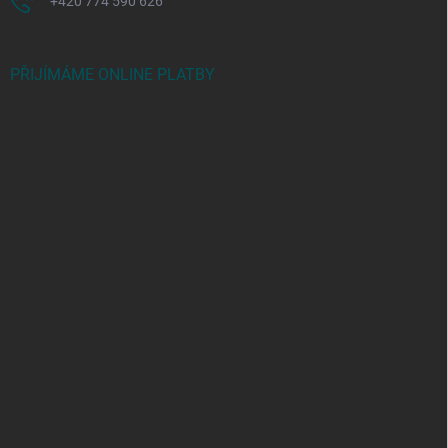
+420 774 590 626
PŘIJÍMÁME ONLINE PLATBY