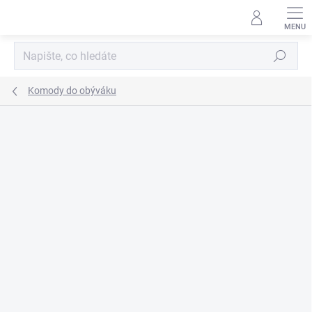
Přejít
na
obsah
Hledat
Komody do obýváku