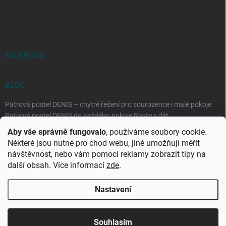
FACEBOOK
BLOG
Patrová postel DENIS – chytré řešení pro sourozence i malé pokoje
Patrová postel DENIS do každého pokoje Roste s dět...
Aby vše správně fungovalo
, používáme soubory cookie.
Rozkládací postele RELAX – ideální řešení pro malé prostory i
Některé jsou nutné pro chod webu, jiné umožňují měřit
každodenní spaní
návštěvnost, nebo vám pomocí reklamy zobrazit tipy na
Rozkládací postel, která se přizpůsobí vašemu živo...
další obsah. Více informací
zde
.
Nastavení
Copyright 2026
DK-obchod.cz
. Všechna práva vyhrazena.
Upravit
nastavení cookies
Souhlasím