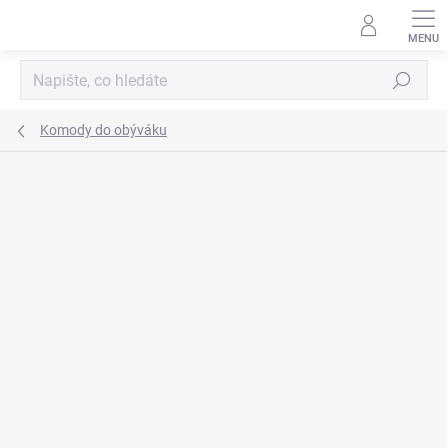
Přejít
na
obsah
Hledat
Komody do obýváku